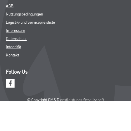
AGB
Nutzungsbedingungen
Logistik- und Servicepreisliste
Impressum
Datenschutz
Integrität
Kontakt
Follow Us
© Copyright CMS Dienstleistungs-Gesellschaft
* NUR FÜR GEWERBLICHE KUNDEN. ALLE ANGEGEBENEN PREISE
SIND ZZGL. GESETZLICHER MWST.
**Punktestand wird innerhalb mehrerer Wochen aktualisiert.