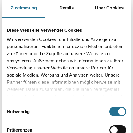
Schleifteller bestückt mit polykristallinen Diamant-Segmenten. Zum
Zustimmung
Details
Über Cookies
Abtragen von thermisch empfindlichen Belägen wie Klebstoffe,
Dichtstoffe, plastische Anstriche, Bitumenbeschichtungen auf
mineralischen Untergründen. Durch die PKD-Segmente werden Beläge
schnell und effektiv abgetragen ohne dabei zu verkleben.
Diese Webseite verwendet Cookies
Durchmesser in millimeter
Wir verwenden Cookies, um Inhalte und Anzeigen zu
personalisieren, Funktionen für soziale Medien anbieten
zu können und die Zugriffe auf unsere Website zu
analysieren. Außerdem geben wir Informationen zu Ihrer
Verwendung unserer Website an unsere Partner für
Umrechnungsfaktoren
soziale Medien, Werbung und Analysen weiter. Unsere
Partner führen diese Informationen möglicherweise mit
weiteren Daten zusammen, die Sie ihnen bereitgestellt
haben oder die sie im Rahmen Ihrer Nutzung der Dienste
gesammelt haben.
Einwilligungsauswahl
Notwendig
Präferenzen