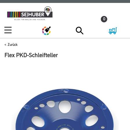
Zum
Zum
Inhalt
Navigationsmenü
0
springen
springen
Zurück
Flex PKD-Schleifteller