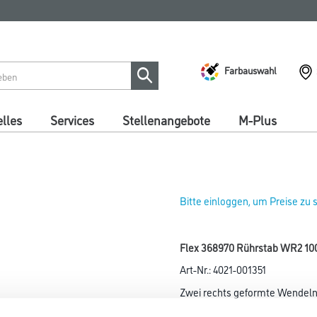
Farbauswahl
lles
Services
Stellenangebote
M-Plus
Bitte einloggen, um Preise zu
Flex 368970 Rührstab WR2 1
Art-Nr.:
4021-001351
Zwei rechts geformte Wendeln
Rührstab schraubt sich selbst