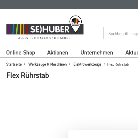
Zum
Zum
Inhalt
Navigationsmenü
springen
springen
Online-Shop
Aktionen
Unternehmen
Aktue
Startseite
Werkzeuge & Maschinen
Elektrowerkzeuge
Flex Rührstab
Flex Rührstab