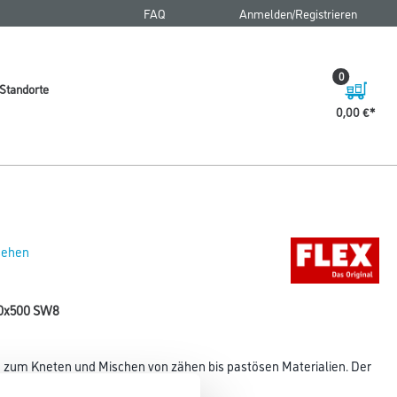
FAQ
Anmelden/Registrieren
0
Standorte
0,00 €
 sehen
00x500 SW8
 zum Kneten und Mischen von zähen bis pastösen Materialien. Der
 nach