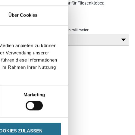
nach oben. Sehr vielseitig einsetzbar für Fliesenkleber,
ertigputz,
Über Cookies
 Estrich.
Durchmesser in millimeter
 Medien anbieten zu können
hrer Verwendung unserer
 führen diese Informationen
ie im Rahmen Ihrer Nutzung
Marketing
SPEZIFIKATIONEN
OOKIES ZULASSEN