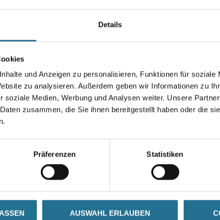
unten und drückt das Mischgut 
Fugenmasse, Spachtelmasse, F
Details
Klebemörtel, Ausgleichsmasse,
Länge in Millimeter
Cookies
nhalte und Anzeigen zu personalisieren, Funktionen für soziale
Website zu analysieren. Außerdem geben wir Informationen zu I
r soziale Medien, Werbung und Analysen weiter. Unsere Partner
Umrechnungsfaktoren
 Daten zusammen, die Sie ihnen bereitgestellt haben oder die s
n.
Präferenzen
Statistiken
ZUSATZINFOS
GEFAHRENHINWEISE
LASSEN
AUSWAHL ERLAUBEN
C