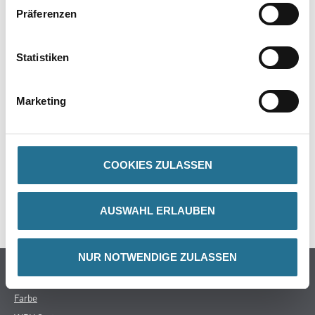
Präferenzen
PRODUKTEIGENSCHAFTEN
Statistiken
Marketing
ZUSATZINFOS
COOKIES ZULASSEN
GEFAHRENHINWEISE
SPEZIFIKATIONEN
AUSWAHL ERLAUBEN
NUR NOTWENDIGE ZULASSEN
Online-Shop
Farbe