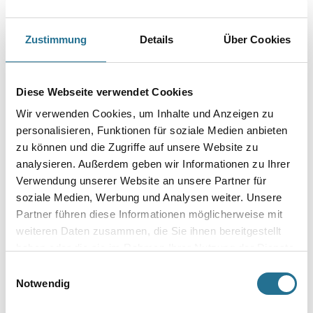
Zwei negativ angeordnete Ronden drücken das Mischgut nach unten, so
wird das Herausspritzen von flüssigem Material vermieden.
Ideal für flüssiges bis zähes Material wie Farben, Dispersionen, Lacke,
Zustimmung
Details
Über Cookies
Lasuren, Beschichtungen, Kleister, Bitumen.
Länge in Millimeter
Diese Webseite verwendet Cookies
Wir verwenden Cookies, um Inhalte und Anzeigen zu
personalisieren, Funktionen für soziale Medien anbieten
Durchmesser in millimeter
zu können und die Zugriffe auf unsere Website zu
analysieren. Außerdem geben wir Informationen zu Ihrer
Verwendung unserer Website an unsere Partner für
soziale Medien, Werbung und Analysen weiter. Unsere
Umrechnungsfaktoren
Partner führen diese Informationen möglicherweise mit
weiteren Daten zusammen, die Sie ihnen bereitgestellt
haben oder die sie im Rahmen Ihrer Nutzung der Dienste
gesammelt haben.
Einwilligungsauswahl
Notwendig