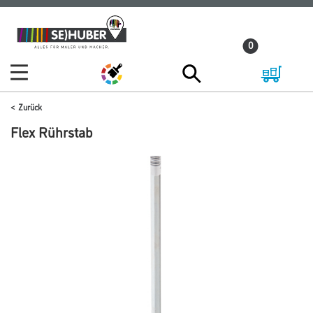
Zum
Zum
Inhalt
Navigationsmenü
0
springen
springen
Zurück
Flex Rührstab