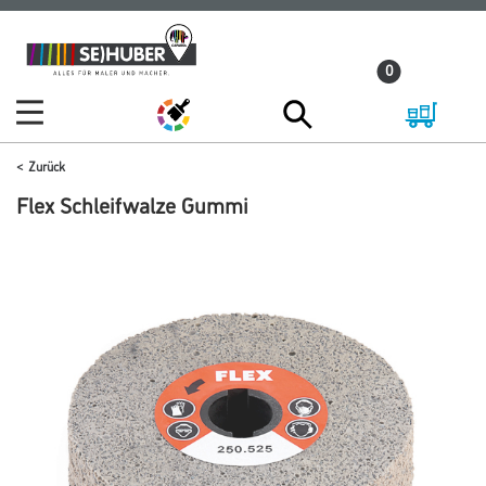
Zum
Zum
Inhalt
Navigationsmenü
0
springen
springen
Zurück
Flex Schleifwalze Gummi