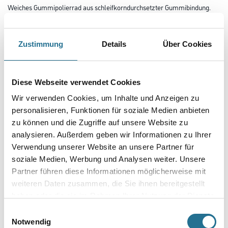
Weiches Gummipolierrad aus schleifkorndurchsetzter Gummibindung.
Benötigt werden 2 Stück. Für besonders hell glänzende
Längsstrukturen. Beste Effekte bei Edelstahl.
Zustimmung
Details
Über Cookies
Höhe in millimeter
Diese Webseite verwendet Cookies
Durchmesser in millimeter
Wir verwenden Cookies, um Inhalte und Anzeigen zu
personalisieren, Funktionen für soziale Medien anbieten
zu können und die Zugriffe auf unsere Website zu
Körnung
analysieren. Außerdem geben wir Informationen zu Ihrer
Verwendung unserer Website an unsere Partner für
soziale Medien, Werbung und Analysen weiter. Unsere
Partner führen diese Informationen möglicherweise mit
weiteren Daten zusammen, die Sie ihnen bereitgestellt
Umrechnungsfaktoren
haben oder die sie im Rahmen Ihrer Nutzung der Dienste
gesammelt haben.
Einwilligungsauswahl
Notwendig