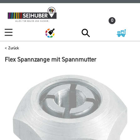
Zum
Zum
Inhalt
Navigationsmenü
0
springen
springen
Zurück
Flex Spannzange mit Spannmutter