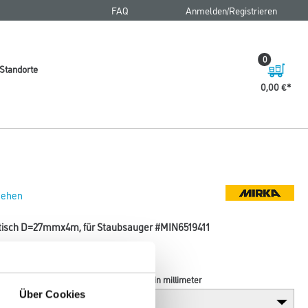
FAQ
Anmelden/Registrieren
0
Standorte
0,00 €
 sehen
atisch D=27mmx4m, für Staubsauger #MIN6519411
Durchmesser in millimeter
Über Cookies