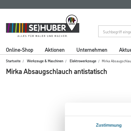
Zum
Zum
Inhalt
Navigationsmenü
springen
springen
Online-Shop
Aktionen
Unternehmen
Aktue
Startseite
Werkzeuge & Maschinen
Elektrowerkzeuge
Mirka Absaugschlauc
Mirka Absaugschlauch antistatisch
Zustimmung