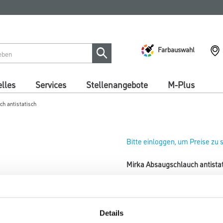
Farbauswahl
lles
Services
Stellenangebote
M-Plus
h antistatisch
Bitte einloggen, um Preise zu
Mirka Absaugschlauch antist
Art-Nr.:
4420-000673
Länge in Millimeter
Details