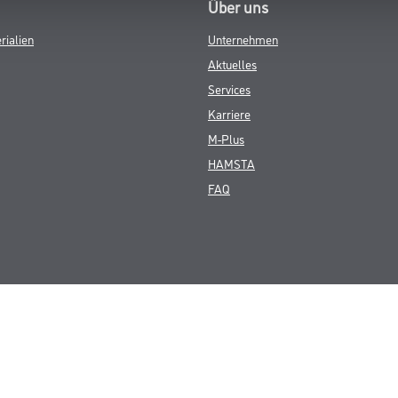
Über uns
rialien
Unternehmen
Aktuelles
Services
Karriere
M-Plus
HAMSTA
FAQ
© Copyright CMS Dienstleistungs-Gesellschaft
GEWERBLICHE KUNDEN. ALLE ANGEGEBENEN PREISE SIND ZZGL. GESETZL
**Punktestand wird innerhalb mehrerer Wochen aktualisiert.