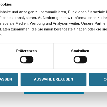
Cookies
nhalte und Anzeigen zu personalisieren, Funktionen für soziale
Website zu analysieren. Außerdem geben wir Informationen zu I
r soziale Medien, Werbung und Analysen weiter. Unsere Partner
 Daten zusammen, die Sie ihnen bereitgestellt haben oder die s
n.
 ZWISCHENFALL IST
Präferenzen
Statistiken
seln schon an der Lösung und werden das Problem so schnell
in der Zwischenzeit unseren Online-Shop und lassen Sie sic
LASSEN
AUSWAHL ERLAUBEN
C
ZURÜCK ZUM ONLINE-SHOP