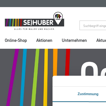
Zum
Zum
Inhalt
Navigationsmenü
springen
springen
Online-Shop
Aktionen
Unternehmen
Aktue
Zustimmung