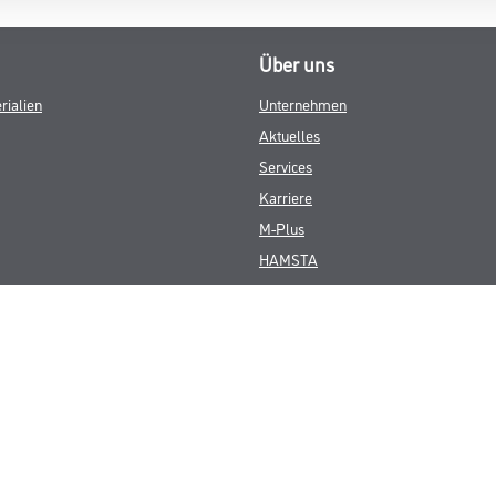
Über uns
rialien
Unternehmen
Aktuelles
Services
Karriere
M-Plus
HAMSTA
FAQ
© Copyright CMS Dienstleistungs-Gesellschaft
GEWERBLICHE KUNDEN. ALLE ANGEGEBENEN PREISE SIND ZZGL. GESETZL