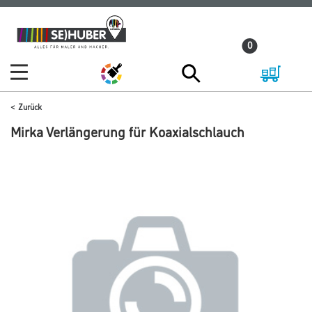
Zum
Zum
Inhalt
Navigationsmenü
0
springen
springen
Zurück
Mirka Verlängerung für Koaxialschlauch