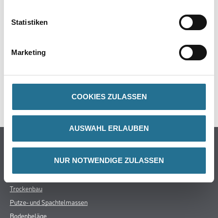
Statistiken
ZUSATZINFOS
Marketing
GEFAHRENHINWEISE
COOKIES ZULASSEN
SPEZIFIKATIONEN
AUSWAHL ERLAUBEN
Online-Shop
NUR NOTWENDIGE ZULASSEN
Farbe
WDV-Systeme
Trockenbau
Putze- und Spachtelmassen
Bodenbeläge