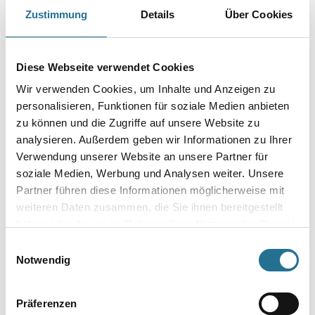
Länge in Millimeter
Zustimmung
Details
Über Cookies
Diese Webseite verwendet Cookies
Durchmesser in millimeter
Wir verwenden Cookies, um Inhalte und Anzeigen zu
personalisieren, Funktionen für soziale Medien anbieten
zu können und die Zugriffe auf unsere Website zu
analysieren. Außerdem geben wir Informationen zu Ihrer
Umrechnungsfaktoren
Verwendung unserer Website an unsere Partner für
soziale Medien, Werbung und Analysen weiter. Unsere
Partner führen diese Informationen möglicherweise mit
weiteren Daten zusammen, die Sie ihnen bereitgestellt
haben oder die sie im Rahmen Ihrer Nutzung der Dienste
gesammelt haben.
Einwilligungsauswahl
Notwendig
Präferenzen
PRODUKTEIGENSCHAFTEN