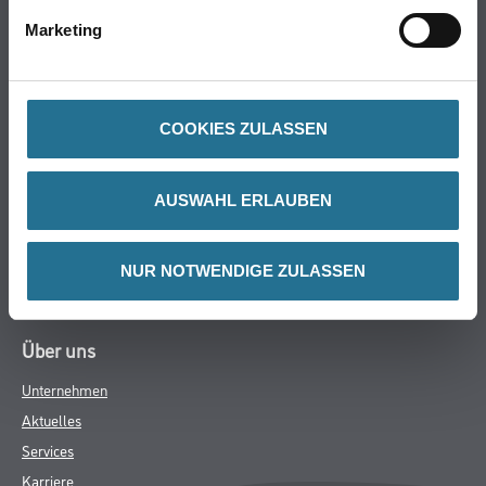
Wand- & Deckenbeläge
Marketing
Werkzeug & Maschinen
Verbrauchsmaterialien
Über uns
COOKIES ZULASSEN
Unternehmen
Aktuelles
AUSWAHL ERLAUBEN
Services
Karriere
NUR NOTWENDIGE ZULASSEN
M-Plus
HAMSTA
FAQ
Rechtliches
AGB
Nutzungsbedingungen