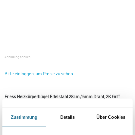
Länge in Millimeter
PRODUKTEIGENSCHAFTEN
Produkteigenschaft
- 6mm Rundstahl
Zustimmung
- V2A-Edelstahl
Details
Über Cookies
- Rostfrei
- 2K-Griff für ermüdungsfreies, angenehmes Arbeiten