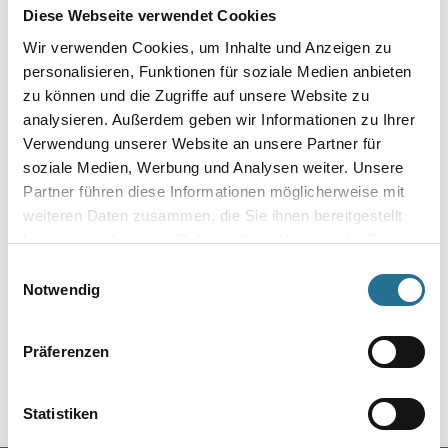
Diese Webseite verwendet Cookies
Wir verwenden Cookies, um Inhalte und Anzeigen zu
personalisieren, Funktionen für soziale Medien anbieten
ZUSATZINFOS
zu können und die Zugriffe auf unsere Website zu
analysieren. Außerdem geben wir Informationen zu Ihrer
GEFAHRENHINWEISE
Verwendung unserer Website an unsere Partner für
soziale Medien, Werbung und Analysen weiter. Unsere
SPEZIFIKATIONEN
Partner führen diese Informationen möglicherweise mit
weiteren Daten zusammen, die Sie ihnen bereitgestellt
haben oder die sie im Rahmen Ihrer Nutzung der Dienste
gesammelt haben.
Einwilligungsauswahl
Online-Shop
Notwendig
Farbe
WDV-Systeme
Präferenzen
Trockenbau
Putze- und Spachtelmassen
Statistiken
Bodenbeläge