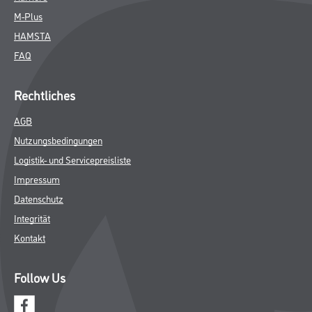
Logistik- und Servicepreisliste
Impressum
Datenschutz
Integrität
Kontakt
Follow Us
© Copyright CMS Dienstleistungs-Gesellschaft
* NUR FÜR GEWERBLICHE KUNDEN. ALLE ANGEGEBENEN PREISE
SIND ZZGL. GESETZLICHER MWST.
**Punktestand wird innerhalb mehrerer Wochen aktualisiert.