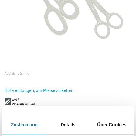
Abbildung ähnlich
Bitte einloggen, um Preise zu sehen
Wolff Florschere 14cm, abgekröpft #15653
Art-Nr.:
4109-000115
Zustimmung
Details
Über Cookies