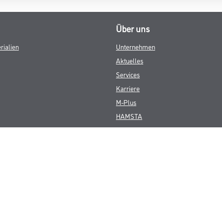
Über uns
rialien
Unternehmen
Aktuelles
Services
Karriere
M-Plus
HAMSTA
FAQ
© Copyright CMS Dienstleistungs-Gesellschaft
GEWERBLICHE KUNDEN. ALLE ANGEGEBENEN PREISE SIND ZZGL. GESETZL