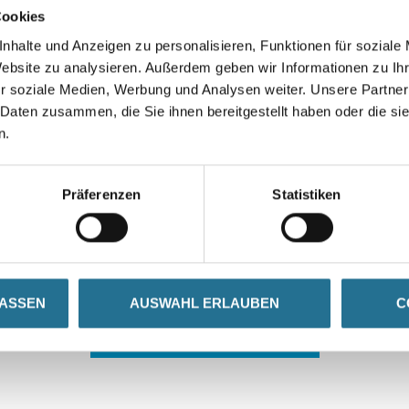
Cookies
nhalte und Anzeigen zu personalisieren, Funktionen für soziale
Website zu analysieren. Außerdem geben wir Informationen zu I
r soziale Medien, Werbung und Analysen weiter. Unsere Partner
 Daten zusammen, die Sie ihnen bereitgestellt haben oder die s
n.
 ZWISCHENFALL IST
Präferenzen
Statistiken
seln schon an der Lösung und werden das Problem so schnell
in der Zwischenzeit unseren Online-Shop und lassen Sie sic
LASSEN
AUSWAHL ERLAUBEN
C
ZURÜCK ZUM ONLINE-SHOP