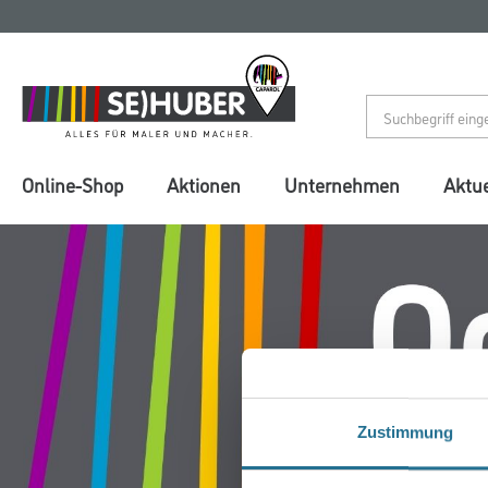
Zum
Zum
Inhalt
Navigationsmenü
springen
springen
Online-Shop
Aktionen
Unternehmen
Aktue
Zustimmung