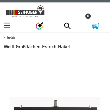
Zum
Zum
Inhalt
Navigationsmenü
0
springen
springen
Zurück
Wolff Großflächen-Estrich-Rakel