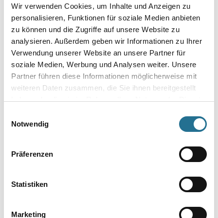
Umrechnungsfaktoren
Wir verwenden Cookies, um Inhalte und Anzeigen zu
personalisieren, Funktionen für soziale Medien anbieten
zu können und die Zugriffe auf unsere Website zu
analysieren. Außerdem geben wir Informationen zu Ihrer
Verwendung unserer Website an unsere Partner für
soziale Medien, Werbung und Analysen weiter. Unsere
Partner führen diese Informationen möglicherweise mit
weiteren Daten zusammen, die Sie ihnen bereitgestellt
haben oder die sie im Rahmen Ihrer Nutzung der Dienste
PRODUKTEIGENSCHAFTEN
gesammelt haben.
Einwilligungsauswahl
Notwendig
Produkteigenschaft
- Mit Maschinenaufnahmetülle für Stiel oder Teleskopstange
Präferenzen
- Haltestück aus Winkeleisen und auswechselbarem Stahlblatt
- 100mm hoch
- 0,6mm stark
- 2 stufenlos verstellbare Gleitkufen zur gleichmäßigen
Statistiken
Einstellung jeder gewünschten Auftragshöhe zwischen 6 und 30
mm
- Breite 800mm
Marketing