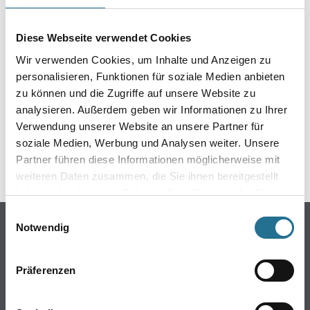
EIN KLEINER ZWISCHENFALL
IST AUFGETRETEN
Diese Webseite verwendet Cookies
Wir verwenden Cookies, um Inhalte und Anzeigen zu
Keine Sorge, wir pinseln schon an der Lösung und
personalisieren, Funktionen für soziale Medien anbieten
werden das Problem so schnell wie möglich beheben.
zu können und die Zugriffe auf unsere Website zu
Erkunden Sie in der Zwischenzeit unseren Online-Shop
analysieren. Außerdem geben wir Informationen zu Ihrer
und lassen Sie sich inspirieren.
Verwendung unserer Website an unsere Partner für
soziale Medien, Werbung und Analysen weiter. Unsere
ZURÜCK ZUM ONLINE-SHOP
Partner führen diese Informationen möglicherweise mit
weiteren Daten zusammen, die Sie ihnen bereitgestellt
haben oder die sie im Rahmen Ihrer Nutzung der Dienste
gesammelt haben.
Einwilligungsauswahl
Online-Shop
Notwendig
Farbe
WDV-Systeme
Präferenzen
Trockenbau
Putze- und Spachtelmassen