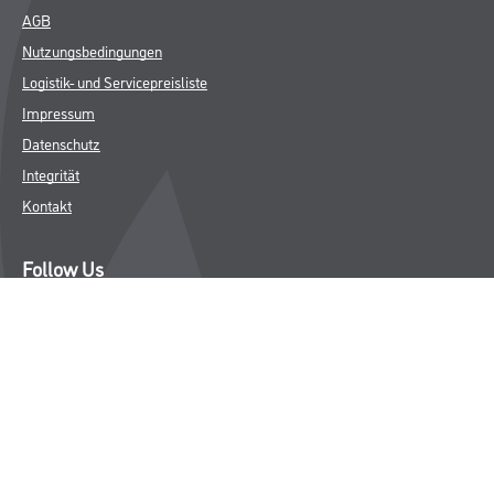
AGB
Nutzungsbedingungen
Logistik- und Servicepreisliste
Impressum
Datenschutz
Integrität
Kontakt
Follow Us
© Copyright CMS Dienstleistungs-Gesellschaft
* NUR FÜR GEWERBLICHE KUNDEN. ALLE ANGEGEBENEN PREISE
SIND ZZGL. GESETZLICHER MWST.
**Punktestand wird innerhalb mehrerer Wochen aktualisiert.