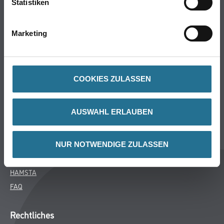
Statistiken
Bodenbeläge
Wand- & Deckenbeläge
Marketing
Werkzeug & Maschinen
Verbrauchsmaterialien
COOKIES ZULASSEN
Über uns
Unternehmen
AUSWAHL ERLAUBEN
Aktuelles
Services
Karriere
NUR NOTWENDIGE ZULASSEN
M-Plus
HAMSTA
FAQ
Rechtliches