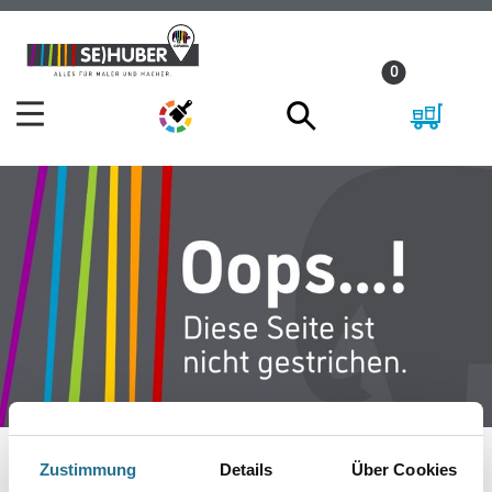
Zum
Zum
Inhalt
Navigationsmenü
0
springen
springen
Zustimmung
Details
Über Cookies