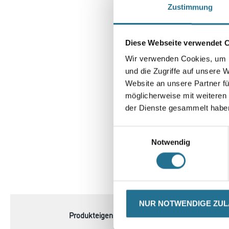
Zustimmung
Diese Webseite verwendet 
Wir verwenden Cookies, um I
und die Zugriffe auf unsere 
Website an unsere Partner fü
möglicherweise mit weiteren
der Dienste gesammelt habe
Einwilligungsauswahl
Notwendig
CURRENT
PRODUKTEIGENSCHAFTEN
TAB:
NUR NOTWENDIGE ZU
Produkteigenschaft
- Walzenkörper aus Mess
- Spiralförmig angeordnet