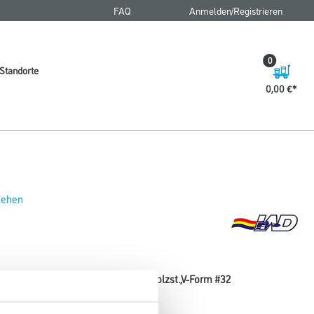
FAQ
Anmelden/Registrieren
0
Standorte
0,00 €
 sehen
 2x80mm Walzenkörper Messing, Holzst.,V-Form #32