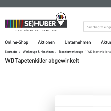
Zum
Zum
Inhalt
Navigationsmenü
springen
springen
Online-Shop
Aktionen
Unternehmen
Aktue
Startseite
Werkzeuge & Maschinen
Tapezierwerkzeuge
WD Tapetenkiller 
WD Tapetenkiller abgewinkelt