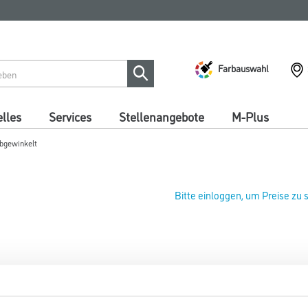
Farbauswahl
lles
Services
Stellenangebote
M-Plus
abgewinkelt
Bitte einloggen, um Preise zu
WD Tapetenkiller abgewinkelt
Art-Nr.:
4086-005028