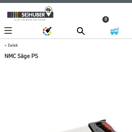
Zum
Zum
Inhalt
Navigationsmenü
0
springen
springen
Zurück
NMC Säge PS