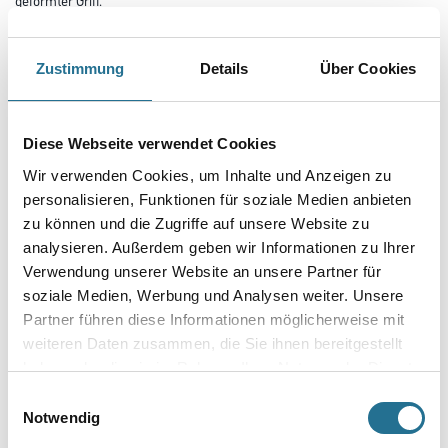
Länge in centimeter
Zustimmung
Details
Über Cookies
Breite in centimeter
Diese Webseite verwendet Cookies
Wir verwenden Cookies, um Inhalte und Anzeigen zu
Gebinde
personalisieren, Funktionen für soziale Medien anbieten
zu können und die Zugriffe auf unsere Website zu
analysieren. Außerdem geben wir Informationen zu Ihrer
Verwendung unserer Website an unsere Partner für
soziale Medien, Werbung und Analysen weiter. Unsere
Partner führen diese Informationen möglicherweise mit
Umrechnungsfaktoren
weiteren Daten zusammen, die Sie ihnen bereitgestellt
haben oder die sie im Rahmen Ihrer Nutzung der Dienste
gesammelt haben.
Einwilligungsauswahl
Notwendig