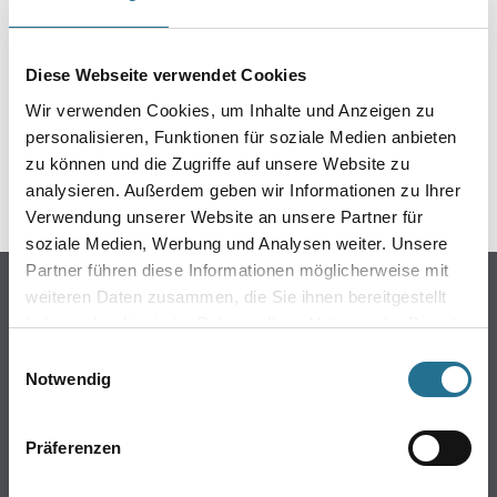
ein Schneidewerkzeug zu übertragen. Er erleichtert das präzise
Zuschneiden von Deckenleisten, Wandleisten und Sockelleisten und
sorgt für ein sauberes und professionelles Finish.
Diese Webseite verwendet Cookies
Gebinde
Wir verwenden Cookies, um Inhalte und Anzeigen zu
personalisieren, Funktionen für soziale Medien anbieten
zu können und die Zugriffe auf unsere Website zu
analysieren. Außerdem geben wir Informationen zu Ihrer
Verwendung unserer Website an unsere Partner für
soziale Medien, Werbung und Analysen weiter. Unsere
Umrechnungsfaktoren
Partner führen diese Informationen möglicherweise mit
weiteren Daten zusammen, die Sie ihnen bereitgestellt
haben oder die sie im Rahmen Ihrer Nutzung der Dienste
gesammelt haben.
Einwilligungsauswahl
Notwendig
Präferenzen