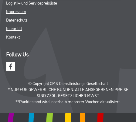
Werkzeug & Maschinen
Verbrauchsmaterialien
Über uns
Unternehmen
Aktuelles
Services
Karriere
M-Plus
HAMSTA
FAQ
Rechtliches
AGB
Nutzungsbedingungen