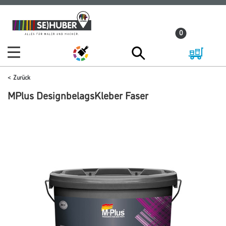
Zum
Zum
Inhalt
Navigationsmenü
0
springen
springen
Zurück
MPlus DesignbelagsKleber Faser