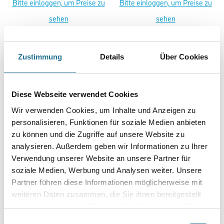
Bitte einloggen, um Preise zu
Bitte einloggen, um Preise zu
sehen
sehen
Zustimmung
Details
Über Cookies
PRODUKTEIGENSCHAFTEN
Diese Webseite verwendet Cookies
Produkteigenschaft
Wir verwenden Cookies, um Inhalte und Anzeigen zu
- Sehr emissionsarmer Dispersionsklebstoff mit
klebeverstärkenden Zusätzen
personalisieren, Funktionen für soziale Medien anbieten
- Faserarmiert, mit hart-elastischer Klebstoffriefe
zu können und die Zugriffe auf unsere Website zu
- Für PVC- und CV-Bodenbeläge, Bahnen und Fliesen
analysieren. Außerdem geben wir Informationen zu Ihrer
- Speziell für PVC-Modulböden (LVT), Planken und Fliesen
- Schnelle Klebkraftentwicklung und hohe Endfestigkeit
Verwendung unserer Website an unsere Partner für
soziale Medien, Werbung und Analysen weiter. Unsere
Verarbeitungstemp./Luftfeuchte
Partner führen diese Informationen möglicherweise mit
Klebstoff nicht unter 15 °C Bodentemperatur oder über 75 % rel.
weiteren Daten zusammen, die Sie ihnen bereitgestellt
Luftfeuchtigkeit verarbeiten
haben oder die sie im Rahmen Ihrer Nutzung der Dienste
gesammelt haben.
Verarbeitungszeit
Einwilligungsauswahl