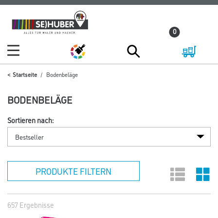
Zum
Zum
Inhalt
Navigationsmenü
0
springen
springen
Startseite
Bodenbeläge
BODENBELÄGE
Sortieren nach:
PRODUKTE FILTERN
657 Ergebnisse