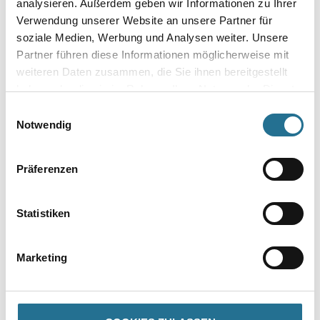
analysieren. Außerdem geben wir Informationen zu Ihrer
Verwendung unserer Website an unsere Partner für
Bitte einloggen, um Preise zu
Bitte einloggen, um Preise zu
soziale Medien, Werbung und Analysen weiter. Unsere
Partner führen diese Informationen möglicherweise mit
sehen
sehen
weiteren Daten zusammen, die Sie ihnen bereitgestellt
haben oder die sie im Rahmen Ihrer Nutzung der Dienste
gesammelt haben.
Einwilligungsauswahl
Notwendig
Präferenzen
Statistiken
Schönox HS 50
Thomsit AS 1 Rapid
Marketing
Dickschichtspachtelmasse
Bitte einloggen, um Preise zu
Bitte einloggen, um Preise zu