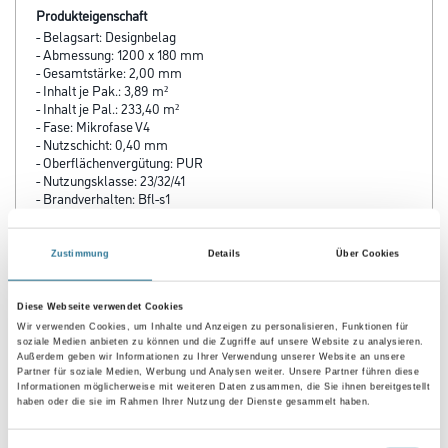
Produkteigenschaft
- Belagsart: Designbelag
- Abmessung: 1200 x 180 mm
- Gesamtstärke: 2,00 mm
- Inhalt je Pak.: 3,89 m²
- Inhalt je Pal.: 233,40 m²
- Fase: Mikrofase V4
- Nutzschicht: 0,40 mm
- Oberflächenvergütung: PUR
- Nutzungsklasse: 23/32/41
- Brandverhalten: Bfl-s1
- Rutschhemmung: R 9
- Trittschalldämmung: 4 dB
- Fußbodenheizung: geeignet, max. 27 °C
Zustimmung
Details
Über Cookies
Diese Webseite verwendet Cookies
Wir verwenden Cookies, um Inhalte und Anzeigen zu personalisieren, Funktionen für
soziale Medien anbieten zu können und die Zugriffe auf unsere Website zu analysieren.
ZUSATZINFOS
Außerdem geben wir Informationen zu Ihrer Verwendung unserer Website an unsere
Partner für soziale Medien, Werbung und Analysen weiter. Unsere Partner führen diese
Informationen möglicherweise mit weiteren Daten zusammen, die Sie ihnen bereitgestellt
haben oder die sie im Rahmen Ihrer Nutzung der Dienste gesammelt haben.
GEFAHRENHINWEISE