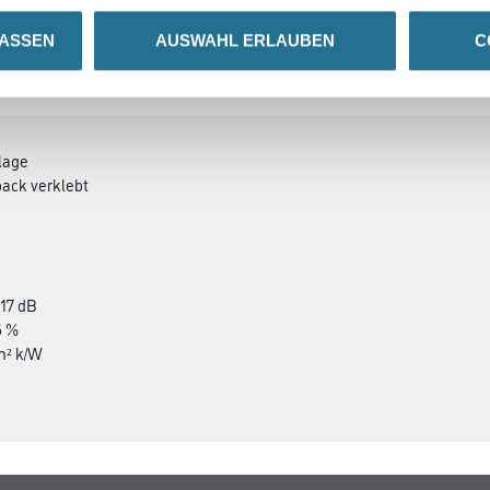
LASSEN
AUSWAHL ERLAUBEN
C
SATZINFOS
GEFAHRENHINWEISE
DAT
lage
back verklebt
 17 dB
6 %
m² k/W