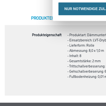
NUR NOTWENDIGE ZU
CURRENT
PRODUKTEIGENSCHAFTEN
ZU
TAB:
Produkteigenschaft
- Produktart: Dämmunter
- Einsatzbereich: LVT-Dry
- Lieferform: Rolle
- Abmessung: 8,0 x 1,0 m
- Inhalt: 8
- Gesamtstärke: 2 mm
- Trittschallverbesserung:
- Gehschallverbeserung: 
- Fußbodenheizung: 0,01 