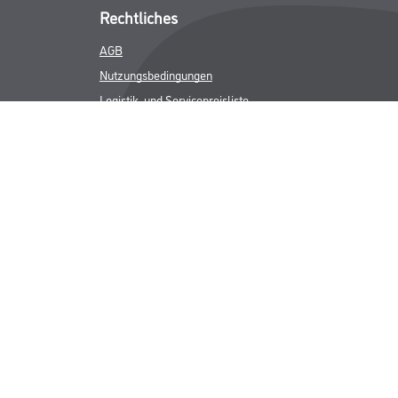
Rechtliches
AGB
Nutzungsbedingungen
Logistik- und Servicepreisliste
Impressum
Datenschutz
Integrität
Kontakt
Follow Us
ICHER MWST.