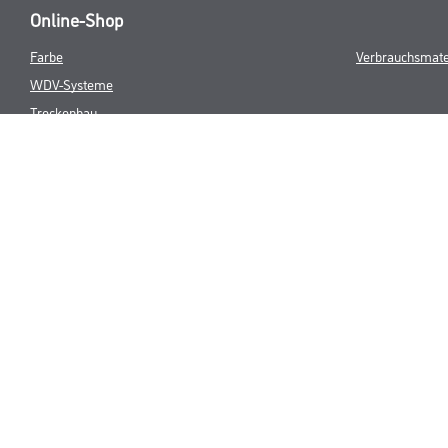
Online-Shop
Farbe
Verbrauchsmate
WDV-Systeme
Trockenbau
Putze- und Spachtelmassen
Bodenbeläge
Wand- & Deckenbeläge
Werkzeug & Maschinen
* NUR FÜR 