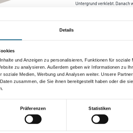
Untergrund verklebt. Danach 
der Unterlage verklebt. Die do
Verklebung reduziert den Tritt
Fußbodenheizung geeignet!
Details
Länge in centimeter
Cookies
Gebinde
nhalte und Anzeigen zu personalisieren, Funktionen für soziale
Website zu analysieren. Außerdem geben wir Informationen zu I
r soziale Medien, Werbung und Analysen weiter. Unsere Partner
 Daten zusammen, die Sie ihnen bereitgestellt haben oder die s
n.
Umrechnungsfaktoren
Präferenzen
Statistiken