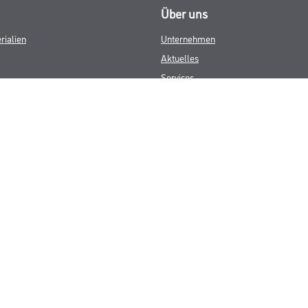
Über uns
rialien
Unternehmen
Aktuelles
Services
Karriere
M-Plus
HAMSTA
FAQ
© Copyright CMS Dienstleistungs-Gesellschaft
GEWERBLICHE KUNDEN. ALLE ANGEGEBENEN PREISE SIND ZZGL. GESETZL
**Punktestand wird innerhalb mehrerer Wochen aktualisiert.