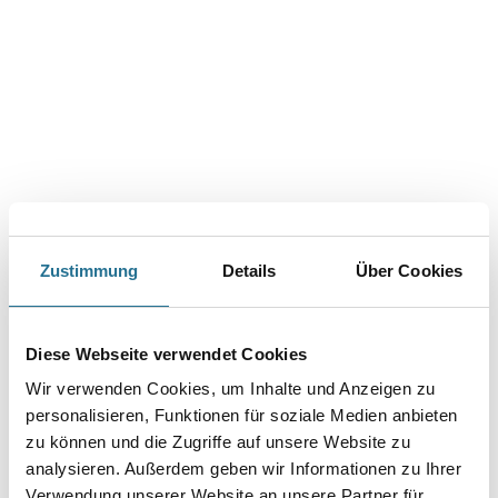
Abbildung ähnlich
Zustimmung
Details
Über Cookies
Bitte einloggen, um Preise zu sehen
Orac Türumrandung DX 121-2300 230cm 9,5 x 2,4 cm (Luxxus)
Diese Webseite verwendet Cookies
Art-Nr.:
b_3009-000248
Wir verwenden Cookies, um Inhalte und Anzeigen zu
personalisieren, Funktionen für soziale Medien anbieten
zu können und die Zugriffe auf unsere Website zu
analysieren. Außerdem geben wir Informationen zu Ihrer
Verwendung unserer Website an unsere Partner für