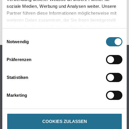
soziale Medien, Werbung und Analysen weiter. Unsere
Partner führen diese Informationen möglicherweise mit
weiteren Daten zusammen, die Sie ihnen bereitgestellt
haben oder die sie im Rahmen Ihrer Nutzung der Dienste
GEFAHRENHINWEISE
gesammelt haben.
Einwilligungsauswahl
Notwendig
Online-Shop
Präferenzen
Farbe
WDV-Systeme
Statistiken
Trockenbau
Putze- und Spachtelmassen
Marketing
Bodenbeläge
Wand- & Deckenbeläge
Werkzeug & Maschinen
Verbrauchsmaterialien
COOKIES ZULASSEN