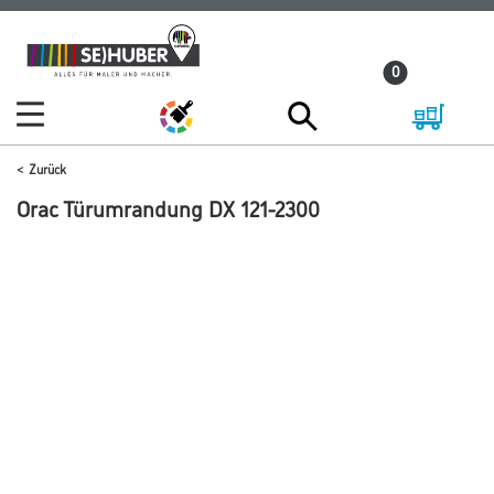
Zum
Zum
Inhalt
Navigationsmenü
0
springen
springen
Zurück
Orac Türumrandung DX 121-2300