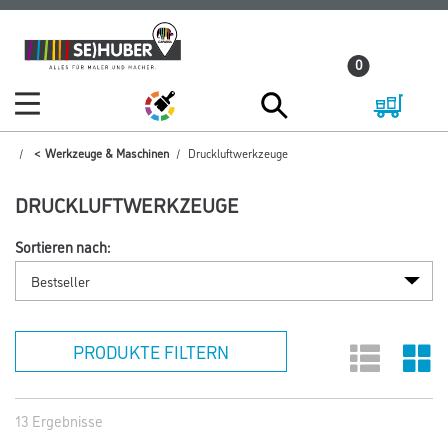
Zum
Zum
Inhalt
Navigationsmenü
0
springen
springen
Werkzeuge & Maschinen
Druckluftwerkzeuge
DRUCKLUFTWERKZEUGE
Sortieren nach:
PRODUKTE FILTERN
13 Ergebnisse