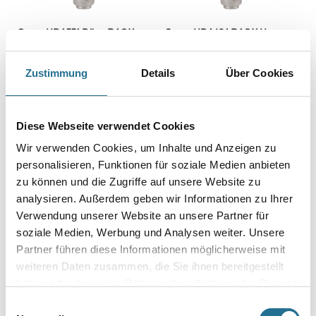
Graco HDA551 Düse RAC X
Graco HDA431 RAC X Heavy
HEAVY DUTY (EURO VER)
Duty, braun (EURO VER)
Zustimmung
Details
Über Cookies
Bitte einloggen, um Preise zu
Bitte einloggen, um Preise zu
sehen
sehen
Diese Webseite verwendet Cookies
Wir verwenden Cookies, um Inhalte und Anzeigen zu
personalisieren, Funktionen für soziale Medien anbieten
zu können und die Zugriffe auf unsere Website zu
analysieren. Außerdem geben wir Informationen zu Ihrer
Verwendung unserer Website an unsere Partner für
soziale Medien, Werbung und Analysen weiter. Unsere
Partner führen diese Informationen möglicherweise mit
weiteren Daten zusammen, die Sie ihnen bereitgestellt
haben oder die sie im Rahmen Ihrer Nutzung der Dienste
gesammelt haben.
Einwilligungsauswahl
WD Kolbenkompressor
Mesto e.PRIMER