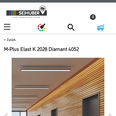
Zum
Zum
Inhalt
Navigationsmenü
0
springen
springen
Zurück
M-Plus Elast K 2028 Diamant 4052