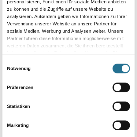
personalisieren, Funktionen für soziale Medien anbieten
zu können und die Zugriffe auf unsere Website zu
Länge in centimeter
analysieren. Außerdem geben wir Informationen zu Ihrer
Verwendung unserer Website an unsere Partner für
soziale Medien, Werbung und Analysen weiter. Unsere
Breite in centimeter
Partner führen diese Informationen möglicherweise mit
weiteren Daten zusammen, die Sie ihnen bereitgestellt
haben oder die sie im Rahmen Ihrer Nutzung der Dienste
Gebinde
gesammelt haben.
Einwilligungsauswahl
Notwendig
Präferenzen
Umrechnungsfaktoren
Statistiken
Marketing