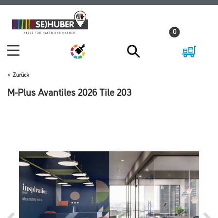
Zum
Zum
Inhalt
Navigationsmenü
0
springen
springen
Zurück
M-Plus Avantiles 2026 Tile 203