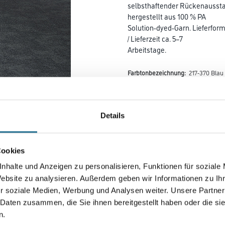
selbsthaftender Rückenausstat
hergestellt aus 100 % PA
Solution-dyed-Garn. Lieferform
/ Lieferzeit ca. 5–7
Arbeitstage.
Farbtonbezeichnung:
217-370 Blau 
Details
Farbtonbezeichnung
Cookies
Länge in centimeter
nhalte und Anzeigen zu personalisieren, Funktionen für soziale
Website zu analysieren. Außerdem geben wir Informationen zu I
r soziale Medien, Werbung und Analysen weiter. Unsere Partner
 Daten zusammen, die Sie ihnen bereitgestellt haben oder die s
Gebinde
n.