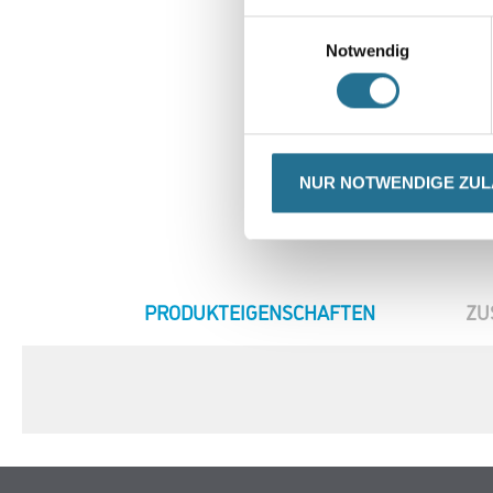
Einwilligungsauswahl
Notwendig
NUR NOTWENDIGE ZU
CURRENT
PRODUKTEIGENSCHAFTEN
ZU
TAB: