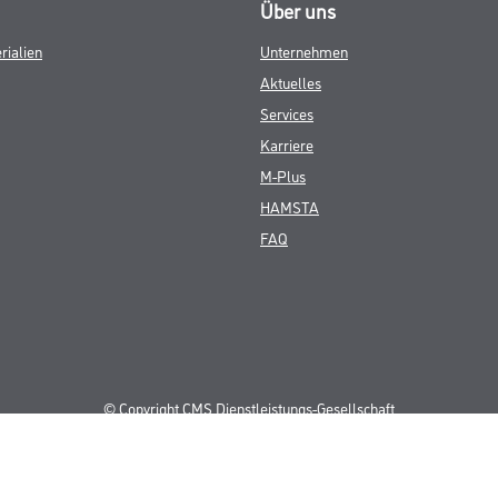
Über uns
rialien
Unternehmen
Aktuelles
Services
Karriere
M-Plus
HAMSTA
FAQ
© Copyright CMS Dienstleistungs-Gesellschaft
GEWERBLICHE KUNDEN. ALLE ANGEGEBENEN PREISE SIND ZZGL. GESETZL
**Punktestand wird innerhalb mehrerer Wochen aktualisiert.