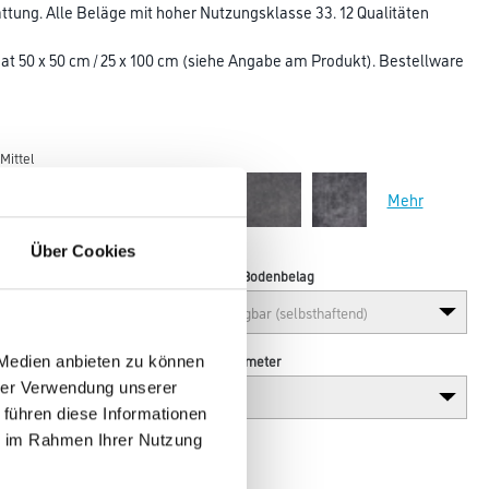
tung. Alle Beläge mit hoher Nutzungsklasse 33. 12 Qualitäten
at 50 x 50 cm / 25 x 100 cm (siehe Angabe am Produkt). Bestellware
Mittel
Mehr
Über Cookies
Verarbeitung Bodenbelag
Breite in centimeter
 Medien anbieten zu können
hrer Verwendung unserer
 führen diese Informationen
ie im Rahmen Ihrer Nutzung