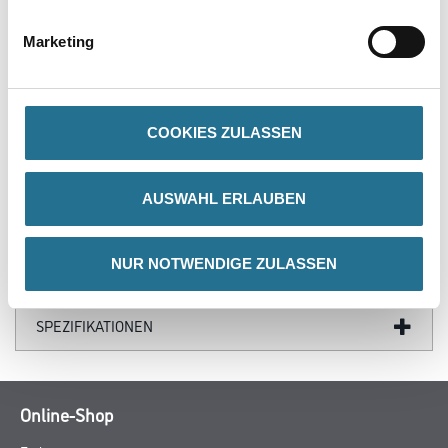
- Leicht verlegbar
- Trittsicher
Marketing
- Antistatisch
- Korrosionsbeständig
- Kostengünstig
- Langlebig
- Sehr gutes Abriebverhalten
COOKIES ZULASSEN
AUSWAHL ERLAUBEN
GEFAHRENHINWEISE
NUR NOTWENDIGE ZULASSEN
DATENBLÄTTER
SPEZIFIKATIONEN
Online-Shop