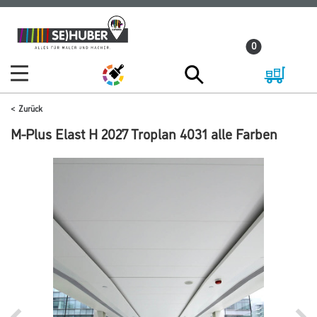
Zum
Zum
Inhalt
Navigationsmenü
0
springen
springen
Zurück
M-Plus Elast H 2027 Troplan 4031 alle Farben