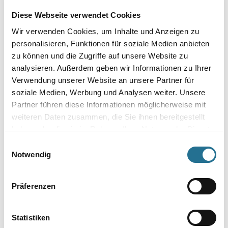
Diese Webseite verwendet Cookies
Wir verwenden Cookies, um Inhalte und Anzeigen zu
personalisieren, Funktionen für soziale Medien anbieten
zu können und die Zugriffe auf unsere Website zu
MPlus MultiVorstrich 10,0
MPlus MultiVorstrich 5,0 kg
analysieren. Außerdem geben wir Informationen zu Ihrer
kg EC1 Plus & Blauer
EC1 Plus & Blauer Engel
Verwendung unserer Website an unsere Partner für
Engel NEU
NEU
soziale Medien, Werbung und Analysen weiter. Unsere
8001-003349
8001-003350
Partner führen diese Informationen möglicherweise mit
Bitte einloggen, um Preise zu
Bitte einloggen, um Preise zu
weiteren Daten zusammen, die Sie ihnen bereitgestellt
sehen
sehen
haben oder die sie im Rahmen Ihrer Nutzung der Dienste
gesammelt haben.
Einwilligungsauswahl
Notwendig
PRODUKTEIGENSCHAFTEN
Präferenzen
Produkteigenschaft
Statistiken
- Hohe mechanische und chemische Beständigkeit