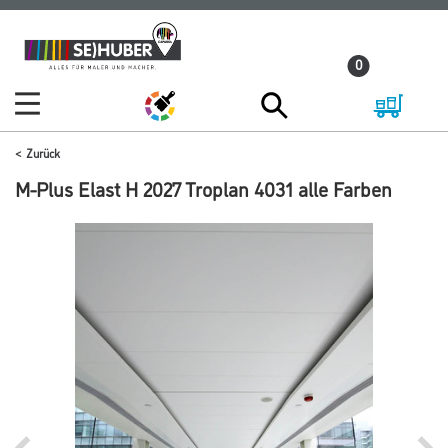
Zum
Zum
Inhalt
Navigationsmenü
0
springen
springen
Zurück
M-Plus Elast H 2027 Troplan 4031 alle Farben