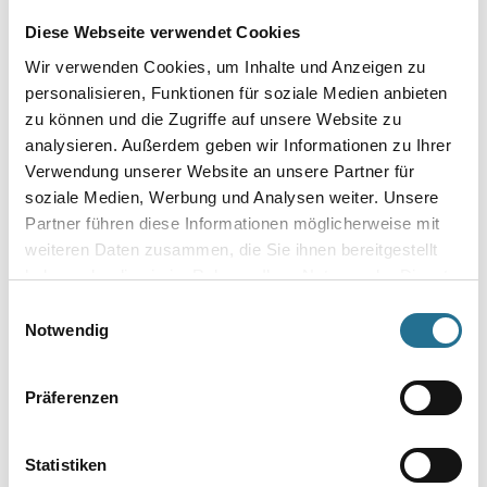
Diese Webseite verwendet Cookies
Wir verwenden Cookies, um Inhalte und Anzeigen zu
personalisieren, Funktionen für soziale Medien anbieten
zu können und die Zugriffe auf unsere Website zu
MPlus MultiVorstrich 10,0
MPlus MultiVorstrich 5,0 kg
analysieren. Außerdem geben wir Informationen zu Ihrer
kg EC1 Plus & Blauer
EC1 Plus & Blauer Engel
Verwendung unserer Website an unsere Partner für
Engel NEU
NEU
soziale Medien, Werbung und Analysen weiter. Unsere
8001-003349
8001-003350
Partner führen diese Informationen möglicherweise mit
Bitte einloggen, um Preise zu
Bitte einloggen, um Preise zu
weiteren Daten zusammen, die Sie ihnen bereitgestellt
sehen
sehen
haben oder die sie im Rahmen Ihrer Nutzung der Dienste
gesammelt haben.
Einwilligungsauswahl
Notwendig
PRODUKTEIGENSCHAFTEN
Präferenzen
Produkteigenschaft
Statistiken
- Hohe mechanische und chemische Beständigkeit