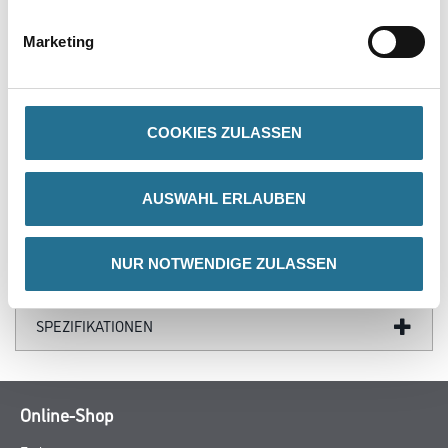
- Leicht verlegbar
- Trittsicher
Marketing
- Antistatisch
- Korrosionsbeständig
- Kostengünstig
- Langlebig
- Sehr gutes Abriebverhalten
COOKIES ZULASSEN
AUSWAHL ERLAUBEN
GEFAHRENHINWEISE
NUR NOTWENDIGE ZULASSEN
DATENBLÄTTER
SPEZIFIKATIONEN
Online-Shop