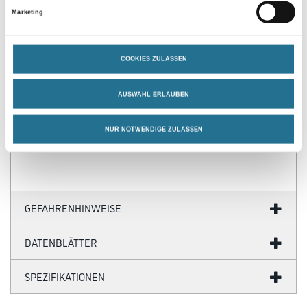
Marketing
Produkteigenschaft
- Hohe mechanische und chemische Beständigkeit
- Leicht verlegbar
COOKIES ZULASSEN
- Trittsicher
- Antistatisch
- Korrosionsbeständig
AUSWAHL ERLAUBEN
- Kostengünstig
- Langlebig
NUR NOTWENDIGE ZULASSEN
- Sehr gutes Abriebverhalten
GEFAHRENHINWEISE
DATENBLÄTTER
SPEZIFIKATIONEN