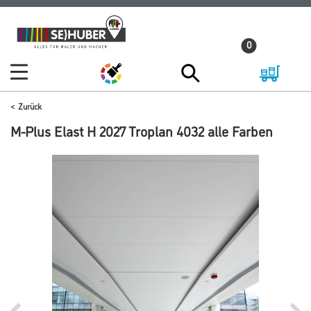
Zum
Zum
Inhalt
Navigationsmenü
0
springen
springen
Zurück
M-Plus Elast H 2027 Troplan 4032 alle Farben