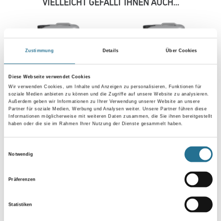
VIELLEICHT GEFÄLLT IHNEN AUCH...
Zustimmung
Details
Über Cookies
Diese Webseite verwendet Cookies
Wir verwenden Cookies, um Inhalte und Anzeigen zu personalisieren, Funktionen für
soziale Medien anbieten zu können und die Zugriffe auf unsere Website zu analysieren.
MPlus MultiVorstrich 10,0
MPlus MultiVorstrich 5,0 kg
Außerdem geben wir Informationen zu Ihrer Verwendung unserer Website an unsere
Partner für soziale Medien, Werbung und Analysen weiter. Unsere Partner führen diese
kg EC1 Plus & Blauer
EC1 Plus & Blauer Engel
Informationen möglicherweise mit weiteren Daten zusammen, die Sie ihnen bereitgestellt
Engel NEU
NEU
haben oder die sie im Rahmen Ihrer Nutzung der Dienste gesammelt haben.
8001-003349
8001-003350
Bitte einloggen, um Preise zu
Bitte einloggen, um Preise zu
Einwilligungsauswahl
Notwendig
sehen
sehen
Präferenzen
Statistiken
PRODUKTEIGENSCHAFTEN