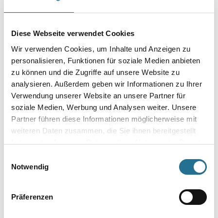
VIELLEICHT GEFÄLLT IHNEN AUCH...
Diese Webseite verwendet Cookies
Wir verwenden Cookies, um Inhalte und Anzeigen zu
personalisieren, Funktionen für soziale Medien anbieten
zu können und die Zugriffe auf unsere Website zu
analysieren. Außerdem geben wir Informationen zu Ihrer
Verwendung unserer Website an unsere Partner für
MPlus MultiVorstrich 10,0
MPlus MultiVorstrich 5,0 kg
soziale Medien, Werbung und Analysen weiter. Unsere
kg EC1 Plus & Blauer
EC1 Plus & Blauer Engel
Partner führen diese Informationen möglicherweise mit
Engel NEU
NEU
8001-003349
8001-003350
weiteren Daten zusammen, die Sie ihnen bereitgestellt
haben oder die sie im Rahmen Ihrer Nutzung der Dienste
Bitte einloggen, um Preise zu
Bitte einloggen, um Preise zu
gesammelt haben.
Einwilligungsauswahl
sehen
sehen
Notwendig
Präferenzen
PRODUKTEIGENSCHAFTEN