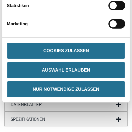
Statistiken
Produkteigenschaft
- Hohe mechanische und chemische Beständigkeit
Marketing
- Leicht verlegbar
- Trittsicher
- Antistatisch
- Korrosionsbeständig
- Kostengünstig
COOKIES ZULASSEN
- Langlebig
- Sehr gutes Abriebverhalten
AUSWAHL ERLAUBEN
GEFAHRENHINWEISE
NUR NOTWENDIGE ZULASSEN
DATENBLÄTTER
SPEZIFIKATIONEN