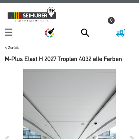
Zum
Zum
Inhalt
Navigationsmenü
0
springen
springen
Zurück
M-Plus Elast H 2027 Troplan 4032 alle Farben