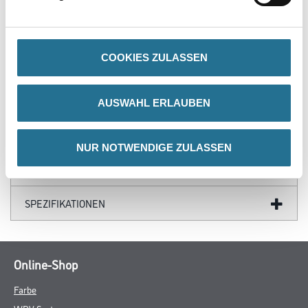
Holzmehl, Kakaobohnenschalen und Jute) von denen 76 %
schnell nachwachsend sind
- Fußbodenheizung geeignet für wasserführende Systeme
COOKIES ZULASSEN
ZUSATZINFOS
AUSWAHL ERLAUBEN
GEFAHRENHINWEISE
NUR NOTWENDIGE ZULASSEN
DATENBLÄTTER
SPEZIFIKATIONEN
Online-Shop
Farbe