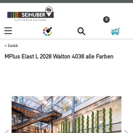
Zum
Zum
Inhalt
Navigationsmenü
0
springen
springen
Zurück
MPlus Elast L 2028 Walton 4038 alle Farben