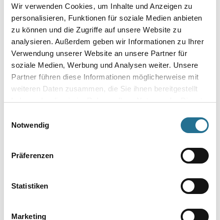
Wir verwenden Cookies, um Inhalte und Anzeigen zu
MPlus MultiVorstrich 10,0
MPlus MultiVorstrich 5,0 kg
personalisieren, Funktionen für soziale Medien anbieten
kg EC1 Plus & Blauer
EC1 Plus & Blauer Engel
zu können und die Zugriffe auf unsere Website zu
Engel NEU
NEU
analysieren. Außerdem geben wir Informationen zu Ihrer
8001-003349
8001-003350
Verwendung unserer Website an unsere Partner für
Bitte einloggen, um Preise zu
Bitte einloggen, um Preise zu
soziale Medien, Werbung und Analysen weiter. Unsere
sehen
sehen
Partner führen diese Informationen möglicherweise mit
weiteren Daten zusammen, die Sie ihnen bereitgestellt
haben oder die sie im Rahmen Ihrer Nutzung der Dienste
gesammelt haben.
Einwilligungsauswahl
Notwendig
PRODUKTEIGENSCHAFTEN
Präferenzen
Produkteigenschaft
- Hergestellt aus natürlichen und erneuerbaren Rohstoffen
- Langlebig, umweltfreundlich, strapazierfähig, hygienisch und
pflegeleicht
Statistiken
- natürliche bakteriostatische Eigenschaften
- Linoleum ist ein biobasierter Bodenbelag und wird aus bis zu 98
% natürlichen Rohstoffen hergestellt (z. B. Leinöl, Baumharz,
Marketing