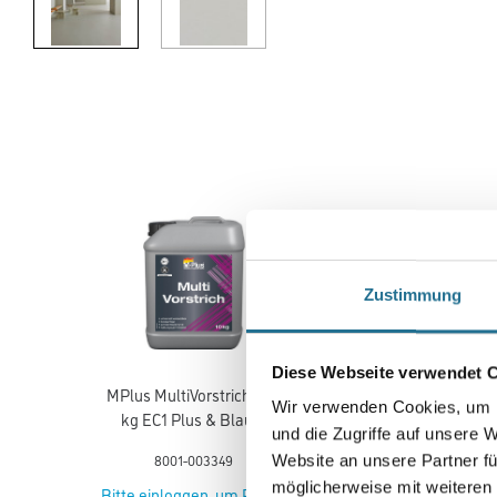
Zustimmung
Diese Webseite verwendet 
MPlus MultiVorstrich 10,0
MPlus MultiVorstrich 5,0 
Wir verwenden Cookies, um I
kg EC1 Plus & Blauer
EC1 Plus & Blauer Enge
und die Zugriffe auf unsere 
Engel NEU
NEU
8001-003349
8001-003350
Website an unsere Partner fü
möglicherweise mit weiteren
Bitte einloggen, um Preise
Bitte einloggen, um Prei