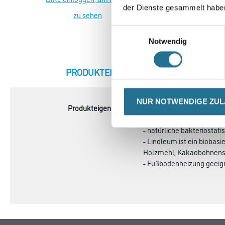
der Dienste gesammelt habe
zu sehen
zu sehen
Einwilligungsauswahl
Notwendig
CURRENT
PRODUKTEIGENSCHAFTEN
ZU
TAB:
NUR NOTWENDIGE ZU
Produkteigenschaft
- Hergestellt aus natürli
- Langlebig, umweltfreundl
- natürliche bakteriostat
- Linoleum ist ein biobas
Holzmehl, Kakaobohnensc
- Fußbodenheizung geeig