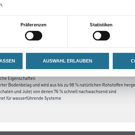
n.
zu sehen
zu sehen
Präferenzen
Statistiken
SATZINFOS
GEFAHRENHINWEISE
DAT
LASSEN
AUSWAHL ERLAUBEN
C
chen und erneuerbaren Rohstoffen
ich, strapazierfähig, hygienisch und pflegeleicht
ische Eigenschaften
ierter Bodenbelag und wird aus bis zu 98 % natürlichen Rohstoffen herges
halen und Jute) von denen 76 % schnell nachwachsend sind
net für wasserführende Systeme