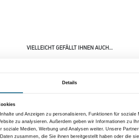
VIELLEICHT GEFÄLLT IHNEN AUCH...
Details
Cookies
kg
MPlus BodenAusgleich
MPlus MultiKleber Plus
nhalte und Anzeigen zu personalisieren, Funktionen für soziale
l
HMP10 25,0 kg Hybrid EC1
14,0 kg EC1 Plus & Blauer
Website zu analysieren. Außerdem geben wir Informationen zu I
Plus & Blauer Engel NEU
Engel NEU
8001-003351
8001-003355
r soziale Medien, Werbung und Analysen weiter. Unsere Partner
 Daten zusammen, die Sie ihnen bereitgestellt haben oder die s
se
Bitte einloggen, um Preise
Bitte einloggen, um Preise