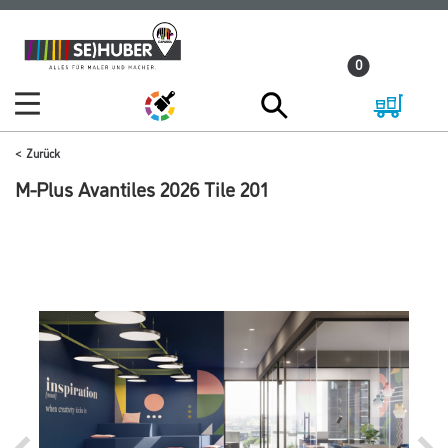
Zum
Zum
Inhalt
Navigationsmenü
0
springen
springen
Zurück
M-Plus Avantiles 2026 Tile 201