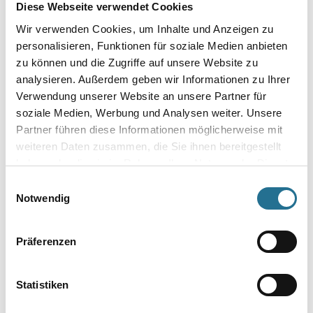
Diese Webseite verwendet Cookies
Wir verwenden Cookies, um Inhalte und Anzeigen zu
Länge in centimeter
personalisieren, Funktionen für soziale Medien anbieten
zu können und die Zugriffe auf unsere Website zu
analysieren. Außerdem geben wir Informationen zu Ihrer
Breite in centimeter
Verwendung unserer Website an unsere Partner für
soziale Medien, Werbung und Analysen weiter. Unsere
Partner führen diese Informationen möglicherweise mit
Gebinde
weiteren Daten zusammen, die Sie ihnen bereitgestellt
haben oder die sie im Rahmen Ihrer Nutzung der Dienste
gesammelt haben.
Einwilligungsauswahl
Notwendig
Umrechnungsfaktoren
Präferenzen
Statistiken